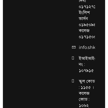
দিবা
০১৭১২৭১৫৩২৫,
ইংলিশ
ভার্সন
০১৯৫০৯৪১৯২৯,
কলেজ
০১৭১৫০০৮৫১৭
info.shksc@g
ইআইআইএন
নং :
১০৭৯১৫
স্কুল কোড
: ১১৫৫ ।
কলেজ
কোড :
১০৬২