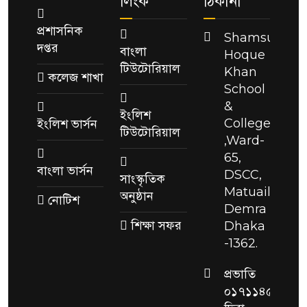
লিংক
ঠিকানা
প্রশাসনিক
Shamsul
দপ্তর
বাংলা
Hoque
টিউটোরিয়াল
Khan
কলেজ শাখা
School
&
ইংলিশ
College
ইংলিশ ভার্সন
টিউটোরিয়াল
,Ward-
65,
বাংলা ভার্সন
DSCC,
সাংস্কৃতিক
Matuail,
অনুষ্ঠান
নোটিশ
Demra
শিক্ষা সফর
Dhaka
-1362.
প্রভাতি
০১৭১১৪৫৫২৮৬,