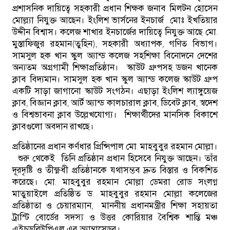
প্রশাসনিক দায়িত্বে সহকারী প্রধান শিক্ষক জনাব মিলটন হোসেন
মোল্ল্যা নিযুক্ত আছেন। ইংলিশ ভার্সনের ইনচার্জ মোঃ ইখতিয়ার
উদ্দীন বিশ্বাস। কলেজ শাখার ইনচার্জের দায়িত্বে নিযুক্ত আছে মো.
মুস্তাফিজুর রহমান(তুহিন), সহকারী অধ্যাপক, গণিত বিভাগ।
সামসুল হক খান স্কুল অ্যান্ড কলেজ সহশিক্ষা বিনোদনে দেশের
অন্যতম অগ্রগামী শিক্ষাপ্রতিষ্ঠান। স্কাউট গ্রুপসহ ডজন খানেক
ক্লাব বিদ্যমান। সামসুল হক খান স্কুল অ্যান্ড কলেজ স্কাউট গ্রুপ
একটি সাড়া জাগানো স্কাউট সংগঠন। এছাড়া ইংলিশ ল্যাঙ্গুয়েজ
ক্লাব, বিজ্ঞান ক্লাব, আর্ট অ্যান্ড কালচারাল ক্লাব, ডিবেট ক্লাব, স্বদেশ
ও বিশ্বভাবনা ক্লাব উল্লেখযোগ্য। শিক্ষার্থীদের মানসিক বিকাশে
ক্লাবগুলো অবদান রাখছে।
প্রতিষ্ঠানের প্রধান কর্ণধার প্রিন্সিপাল মো. মাহবুবুর রহমান মোল্লা।
শুরু থেকেই তিনি প্রতিষ্ঠান প্রধান হিসেবে নিযুক্ত আছেন। তাঁর
দূরদৃষ্টি ও তীক্ষ্ণধী প্রতিষ্ঠানকে যথাসম্ভব দ্রুত বিস্তার ও বিকশিত
করেছে। মো. মাহবুবুর রহমান মোল্লা ডেমরা রোড সংলগ্ন
মাতুয়াইলে প্রতিষ্ঠিত ড. মাহবুবুর রহমান মোল্লা কলেজের
প্রতিষ্ঠাতা ও চেয়ারম্যান, মাননীয় প্রধানমন্ত্রীর শিক্ষা সহায়তা
ট্রাস্টি বোর্ডের সদস্য ও উত্তর কোরিয়ার বৈশ্বিক শান্তি মঞ্চ
এইচডব্লিউপিএল এর অ্যাম্বাসেডর।