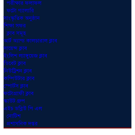
পরীক্ষার ফলাফল
ফটো গ্যালারি
সাংস্কৃতিক অনুষ্ঠান
শিক্ষা সফর
ক্লাব সমূহ
আর্ট অ্যান্ড কালচারাল ক্লাব
সায়েন্স ক্লাব
ইংলিশ ল্যাঙ্গুয়েজ ক্লাব
ডিবেট ক্লাব
নিউট্রিশন ক্লাব
কম্পিউটার ক্লাব
স্পোর্টস ক্লাব
ফটোগ্রাফী ক্লাব
স্কাউট গ্রুপ
এইচ ডব্লিউ পি এল
নোটিশ
প্রশাসনিক দপ্তর