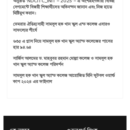
অনুষ্ঠিত ‘NDCITC_INIT – 2025’ – এ অংশগ্রহণকারী বিভিন্ন
সেগমেন্টে বিজয়ী শিক্ষার্থীদের অভিনন্দন জানান এবং নিজ হাতে
মিষ্টিমুখ করান।
ডেমরার ঐতিহ্যবাহী সামসুল হক খান স্কুল এন্ড কলেজ এবারও
সাফল্যের শীর্ষে
৬৩৫ এ প্লাস নিয়ে সামসুল হক খান স্কুল অ্যান্ড কলেজের পাসের
হার ৯৪.৬৪
সার্জিস আলমের ড. মাহবুবর রহমান মোল্লা কলেজ ও সামসুল হক
খান স্কুল অ্যান্ড কলেজ পরিদর্শন
সামসুল হক খান স্কুল অ্যান্ড কলেজ আয়োজিত মিনি ফুটবল ওয়ার্ল্ড
কাপ ২০২৪ এর ফাইনাল