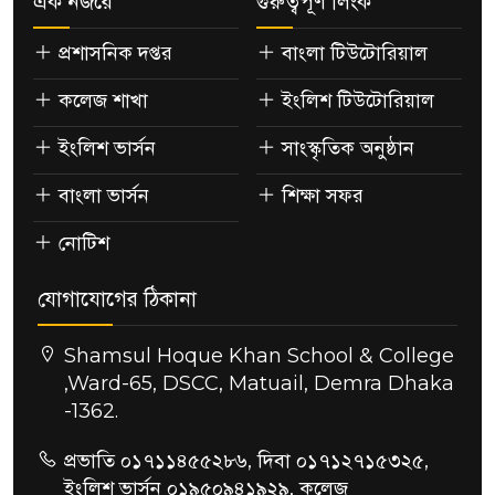
এক নজরে
গুরুত্বপূর্ণ লিংক
প্রশাসনিক দপ্তর
বাংলা টিউটোরিয়াল
কলেজ শাখা
ইংলিশ টিউটোরিয়াল
ইংলিশ ভার্সন
সাংস্কৃতিক অনুষ্ঠান
বাংলা ভার্সন
শিক্ষা সফর
নোটিশ
যোগাযোগের ঠিকানা
Shamsul Hoque Khan School & College
,Ward-65, DSCC, Matuail, Demra Dhaka
-1362.
প্রভাতি ০১৭১১৪৫৫২৮৬, দিবা ০১৭১২৭১৫৩২৫,
ইংলিশ ভার্সন ০১৯৫০৯৪১৯২৯, কলেজ