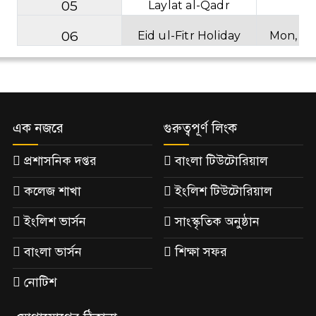
05
Laylat al-Qadr
T
06
Eid ul-Fitr Holiday
Mon, T
এক নজরে
গুরুত্বপূর্ণ লিংক
প্রশাসনিক দপ্তর
বাংলা টিউটোরিয়াল
কলেজ শাখা
ইংলিশ টিউটোরিয়াল
ইংলিশ ভার্সন
সাংস্কৃতিক অনুষ্ঠান
বাংলা ভার্সন
শিক্ষা সফর
নোটিশ