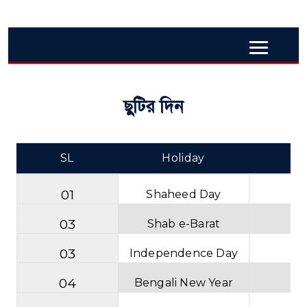
ছুটির দিন
SL
Holiday
D
01
Shaheed Day
M
03
Shab e-Barat
Fr
03
Independence Day
Sa
04
Bengali New Year
T