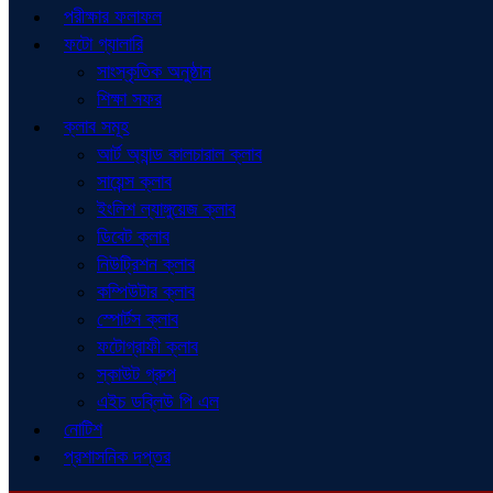
পরীক্ষার ফলাফল
ফটো গ্যালারি
সাংস্কৃতিক অনুষ্ঠান
শিক্ষা সফর
ক্লাব সমূহ
আর্ট অ্যান্ড কালচারাল ক্লাব
সায়েন্স ক্লাব
ইংলিশ ল্যাঙ্গুয়েজ ক্লাব
ডিবেট ক্লাব
নিউট্রিশন ক্লাব
কম্পিউটার ক্লাব
স্পোর্টস ক্লাব
ফটোগ্রাফী ক্লাব
স্কাউট গ্রুপ
এইচ ডব্লিউ পি এল
নোটিশ
প্রশাসনিক দপ্তর