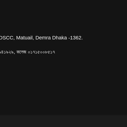
DSCC, Matuail, Demra Dhaka -1362.
৯৫০৯৪১৯২৯, কলেজ ০১৭১৫০০৮৫১৭