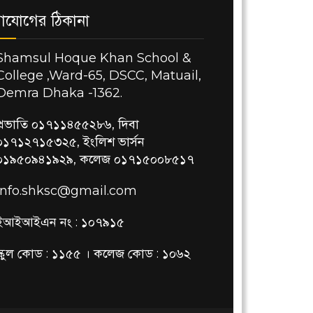
াযোগের ঠিকানা
Shamsul Hoque Khan School &
College ,Ward-65, DSCC, Matuail,
Demra Dhaka -1362.
প্রভাতি ০১৭১১৪৫৫২৮৬, দিবা
০১৭১২৭১৫৩২৫, ইংলিশ ভার্সন
০১৯৫০৯৪১৯২৯, কলেজ ০১৭১৫০০৮৫১৭
info.shksc@gmail.com
ইআইআইএন নং : ১০৭৯১৫
স্কুল কোড : ১১৫৫ । কলেজ কোড : ১০৬২