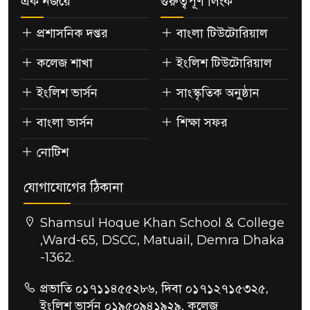
এক নজরে
গুরুত্বপূর্ণ লিংক
প্রশাসনিক দপ্তর
বাংলা টিউটোরিয়াল
কলেজ শাখা
ইংলিশ টিউটোরিয়াল
ইংলিশ ভার্সন
সাংস্কৃতিক অনুষ্ঠান
বাংলা ভার্সন
শিক্ষা সফর
নোটিশ
যোগাযোগের ঠিকানা
Shamsul Hoque Khan School & College
,Ward-65, DSCC, Matuail, Demra Dhaka
-1362.
প্রভাতি ০১৭১১৪৫৫২৮৬, দিবা ০১৭১২৭১৫৩২৫,
ইংলিশ ভার্সন ০১৯৫০৯৪১৯২৯, কলেজ