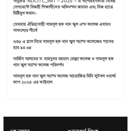
অনুষ্ঠিত ‘NDCITC_INIT – 2025’ – এ অংশগ্রহণকারী বিভিন্ন
সেগমেন্টে বিজয়ী শিক্ষার্থীদের অভিনন্দন জানান এবং নিজ হাতে
মিষ্টিমুখ করান।
ডেমরার ঐতিহ্যবাহী সামসুল হক খান স্কুল এন্ড কলেজ এবারও
সাফল্যের শীর্ষে
৬৩৫ এ প্লাস নিয়ে সামসুল হক খান স্কুল অ্যান্ড কলেজের পাসের
হার ৯৪.৬৪
সার্জিস আলমের ড. মাহবুবর রহমান মোল্লা কলেজ ও সামসুল হক
খান স্কুল অ্যান্ড কলেজ পরিদর্শন
সামসুল হক খান স্কুল অ্যান্ড কলেজ আয়োজিত মিনি ফুটবল ওয়ার্ল্ড
কাপ ২০২৪ এর ফাইনাল