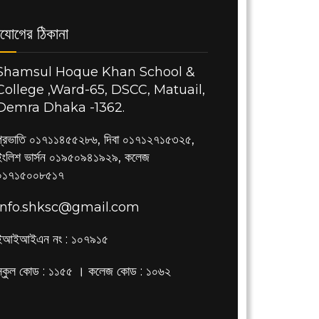
যোগের ঠিকানা
Shamsul Hoque Khan School &
College ,Ward-65, DSCC, Matuail,
Demra Dhaka -1362.
প্রভাতি ০১৭১১৪৫৫২৮৬, দিবা ০১৭১২৭১৫৩২৫,
ইংলিশ ভার্সন ০১৯৫০৯৪১৯২৯, কলেজ
০১৭১৫০০৮৫১৭
info.shksc@gmail.com
ইআইআইএন নং : ১০৭৯১৫
স্কুল কোড : ১১৫৫ । কলেজ কোড : ১০৬২