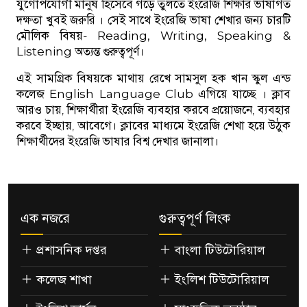
যুগোপযোগী মানুষ হিসেবে গড়ে তুলতে ইংরেজি শিক্ষার ভাষাগত
দক্ষতা খুবই জরুরি । সেই সাথে ইংরেজি ভাষা শেখার জন্য চারটি
মৌলিক বিষয়-
Reading, Writing, Speaking &
Listening
অত্যন্ত গুরুত্বপূর্ণ।
এই সামগ্রিক বিষয়কে মাথায় রেখে সামসুল হক খান স্কুল এন্ড
কলেজ
English Language Club
এগিয়ে যাচ্ছে । ক্লাব
আরও চায়, শিক্ষার্থীরা ইংরেজি ব্যবহার করবে প্রয়োজনে, ব্যবহার
করবে ইচ্ছায়, আবেগে। ক্লাবের মাধ্যমে ইংরেজি শেখা হয়ে উঠুক
শিক্ষার্থীদের ইংরেজি ভাষার বিশ্ব দেখার জানালা।
এক নজরে
গুরুত্বপূর্ণ লিংক
প্রশাসনিক দপ্তর
বাংলা টিউটোরিয়াল
কলেজ শাখা
ইংলিশ টিউটোরিয়াল