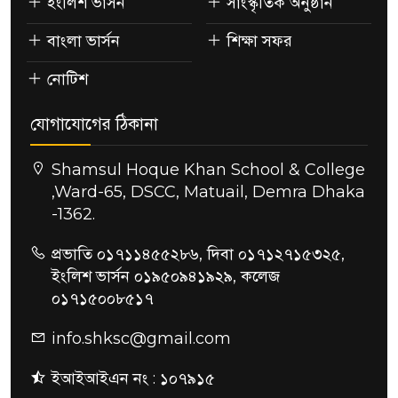
ইংলিশ ভার্সন
সাংস্কৃতিক অনুষ্ঠান
বাংলা ভার্সন
শিক্ষা সফর
নোটিশ
যোগাযোগের ঠিকানা
Shamsul Hoque Khan School & College
,Ward-65, DSCC, Matuail, Demra Dhaka
-1362.
প্রভাতি ০১৭১১৪৫৫২৮৬, দিবা ০১৭১২৭১৫৩২৫,
ইংলিশ ভার্সন ০১৯৫০৯৪১৯২৯, কলেজ
০১৭১৫০০৮৫১৭
info.shksc@gmail.com
ইআইআইএন নং : ১০৭৯১৫