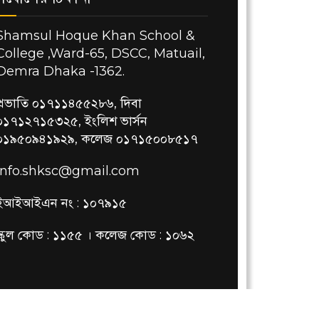
Shamsul Hoque Khan School &
College ,Ward-65, DSCC, Matuail,
Demra Dhaka -1362.
প্রভাতি ০১৭১১৪৫৫২৮৬, দিবা
০১৭১২৭১৫৩২৫, ইংলিশ ভার্সন
০১৯৫০৯৪১৯২৯, কলেজ ০১৭১৫০০৮৫১৭
info.shksc@gmail.com
ইআইআইএন নং : ১০৭৯১৫
স্কুল কোড : ১১৫৫ । কলেজ কোড : ১০৬২