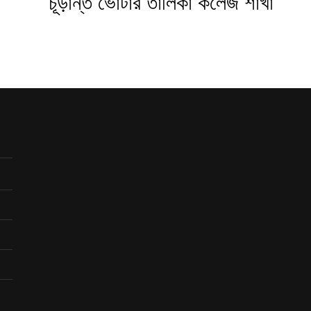
চূড়ান্ত ভোটার তালিকা কলেজ শাখা