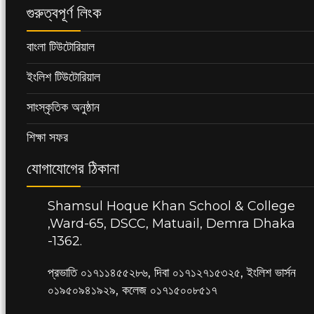
গুরুত্বপূর্ণ লিংক
বাংলা টিউটোরিয়াল
ইংলিশ টিউটোরিয়াল
সাংস্কৃতিক অনুষ্ঠান
শিক্ষা সফর
যোগাযোগের ঠিকানা
Shamsul Hoque Khan School & College
,Ward-65, DSCC, Matuail, Demra Dhaka
-1362.
প্রভাতি ০১৭১১৪৫৫২৮৬, দিবা ০১৭১২৭১৫৩২৫, ইংলিশ ভার্সন
০১৯৫০৯৪১৯২৯, কলেজ ০১৭১৫০০৮৫১৭