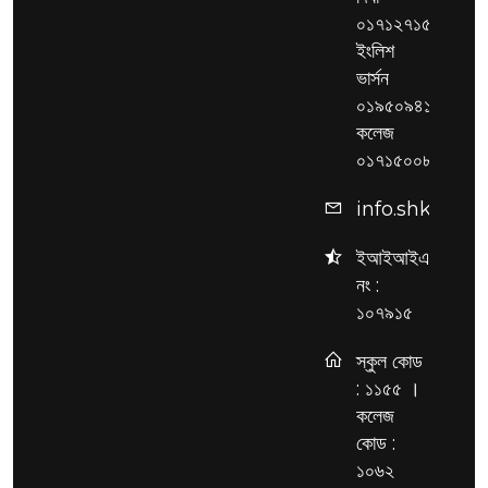
০১৭১২৭১৫৩২৫,
ইংলিশ
ভার্সন
০১৯৫০৯৪১৯২৯,
কলেজ
০১৭১৫০০৮৫১৭
info.shksc@g
ইআইআইএন
নং :
১০৭৯১৫
স্কুল কোড
: ১১৫৫ ।
কলেজ
কোড :
১০৬২