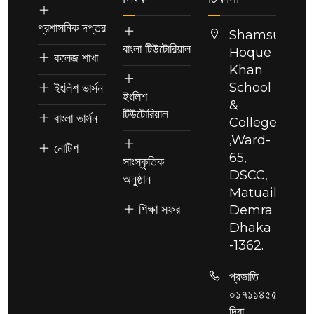
প্রশাসনিক দপ্তর
Shamsul
বাংলা টিউটোরিয়াল
Hoque
কলেজ শাখা
Khan
School
ইংলিশ ভার্সন
ইংলিশ
&
টিউটোরিয়াল
বাংলা ভার্সন
College
,Ward-
নোটিশ
65,
সাংস্কৃতিক
DSCC,
অনুষ্ঠান
Matuail,
শিক্ষা সফর
Demra
Dhaka
-1362.
প্রভাতি
০১৭১১৪৫৫২৮৬,
দিবা