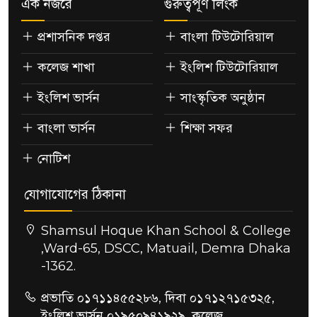
এক নজরে
গুরুত্বপূর্ণ লিংক
প্রশাসনিক দপ্তর
বাংলা টিউটোরিয়াল
কলেজ শাখা
ইংলিশ টিউটোরিয়াল
ইংলিশ ভার্সন
সাংস্কৃতিক অনুষ্ঠান
বাংলা ভার্সন
শিক্ষা সফর
নোটিশ
যোগাযোগের ঠিকানা
Shamsul Hoque Khan School & College
,Ward-65, DSCC, Matuail, Demra Dhaka
-1362.
প্রভাতি ০১৭১১৪৫৫২৮৬, দিবা ০১৭১২৭১৫৩২৫,
ইংলিশ ভার্সন ০১৯৫০৯৪১৯২৯, কলেজ