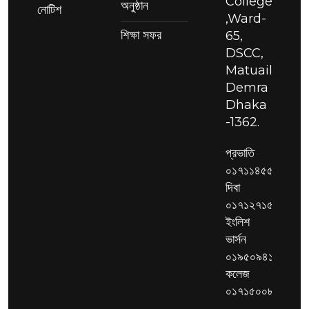
College
অনুষ্ঠান
নোটিশ
,Ward-
শিক্ষা সফর
65,
DSCC,
Matuail,
Demra
Dhaka
-1362.
প্রভাতি
০১৭১১৪৫৫২৮৬,
দিবা
০১৭১২৭১৫৩২৫,
ইংলিশ
ভার্সন
০১৯৫০৯৪১৯২৯,
কলেজ
০১৭১৫০০৮৫১৭