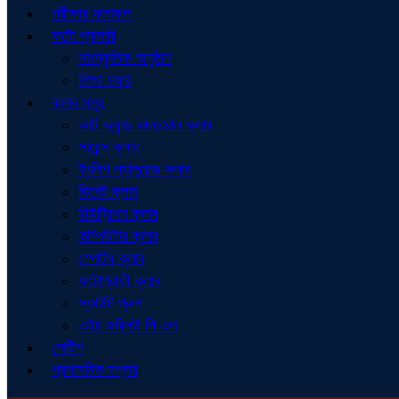
পরীক্ষার ফলাফল
ফটো গ্যালারি
সাংস্কৃতিক অনুষ্ঠান
শিক্ষা সফর
ক্লাব সমূহ
আর্ট অ্যান্ড কালচারাল ক্লাব
সায়েন্স ক্লাব
ইংলিশ ল্যাঙ্গুয়েজ ক্লাব
ডিবেট ক্লাব
নিউট্রিশন ক্লাব
কম্পিউটার ক্লাব
স্পোর্টস ক্লাব
ফটোগ্রাফী ক্লাব
স্কাউট গ্রুপ
এইচ ডব্লিউ পি এল
নোটিশ
প্রশাসনিক দপ্তর