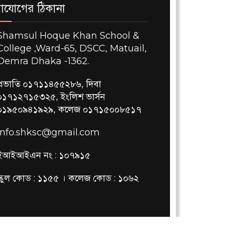
াযোগের ঠিকানা
Shamsul Hoque Khan School &
College ,Ward-65, DSCC, Matuail,
Demra Dhaka -1362.
প্রভাতি ০১৭১১৪৫৫২৮৬, দিবা
০১৭১২৭১৫৩২৫, ইংলিশ ভার্সন
০১৯৫০৯৪১৯২৯, কলেজ ০১৭১৫০০৮৫১৭
info.shksc@gmail.com
ইআইআইএন নং : ১০৭৯১৫
স্কুল কোড : ১১৫৫ । কলেজ কোড : ১০৬২