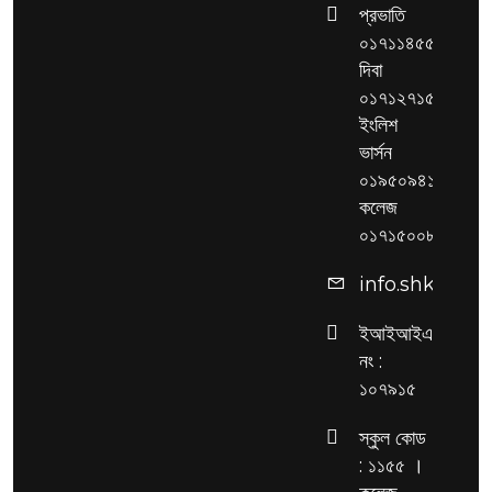
প্রভাতি
০১৭১১৪৫৫২৮৬,
দিবা
০১৭১২৭১৫৩২৫,
ইংলিশ
ভার্সন
০১৯৫০৯৪১৯২৯,
কলেজ
০১৭১৫০০৮৫১৭
info.shksc@g
ইআইআইএন
নং :
১০৭৯১৫
স্কুল কোড
: ১১৫৫ ।