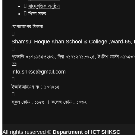
সাংস্কৃতিক অনুষ্ঠান
শিক্ষা সফর
যোগাযোগের ঠিকানা
Shamsul Hoque Khan School & College ,Ward-65, 
প্রভাতি ০১৭১১৪৫৫২৮৬, দিবা ০১৭১২৭১৫৩২৫, ইংলিশ ভার্সন ০১
info.shksc@gmail.com
ইআইআইএন নং : ১০৭৯১৫
স্কুল কোড : ১১৫৫ । কলেজ কোড : ১০৬২
All rights reserved ©
Department of ICT SHKSC