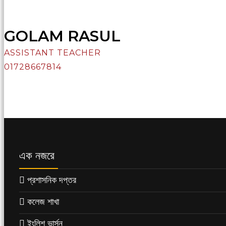
GOLAM RASUL
ASSISTANT TEACHER
01728667814
এক নজরে
প্রশাসনিক দপ্তর
কলেজ শাখা
ইংলিশ ভার্সন