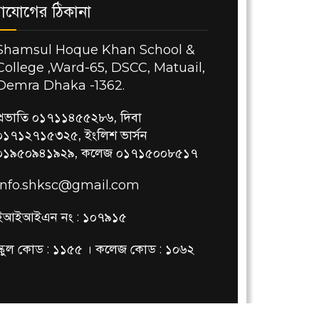
াযোগের ঠিকানা
Shamsul Hoque Khan School &
College ,Ward-65, DSCC, Matuail,
Demra Dhaka -1362.
প্রভাতি ০১৭১১৪৫৫২৮৬, দিবা
০১৭১২৭১৫৩২৫, ইংলিশ ভার্সন
০১৯৫০৯৪১৯২৯, কলেজ ০১৭১৫০০৮৫১৭
info.shksc@gmail.com
ইআইআইএন নং : ১০৭৯১৫
স্কুল কোড : ১১৫৫ । কলেজ কোড : ১০৬২