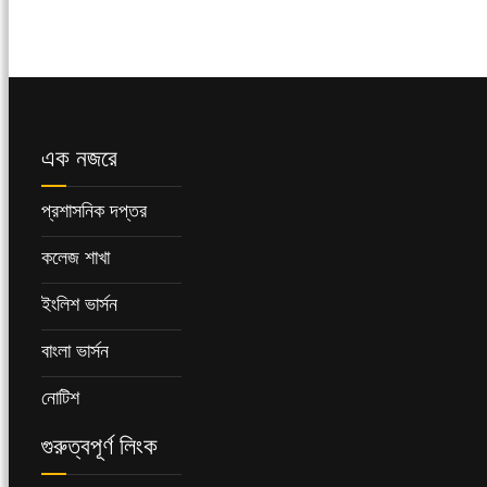
এক নজরে
প্রশাসনিক দপ্তর
কলেজ শাখা
ইংলিশ ভার্সন
বাংলা ভার্সন
নোটিশ
গুরুত্বপূর্ণ লিংক