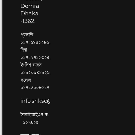
Demra
Dhaka
-1362.
প্রভাতি
০১৭১১৪৫৫২৮৬,
দিবা
০১৭১২৭১৫৩২৫,
ইংলিশ ভার্সন
০১৯৫০৯৪১৯২৯,
কলেজ
০১৭১৫০০৮৫১৭
info.shksc@gmail.com
ইআইআইএন নং
: ১০৭৯১৫