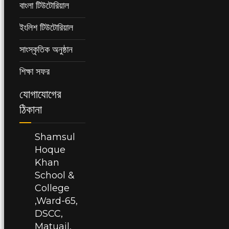
বাংলা টিউটোরিয়াল
ইংলিশ টিউটোরিয়াল
সাংস্কৃতিক অনুষ্ঠান
শিক্ষা সফর
যোগাযোগের
ঠিকানা
Shamsul
Hoque
Khan
School &
College
,Ward-65,
DSCC,
Matuail,