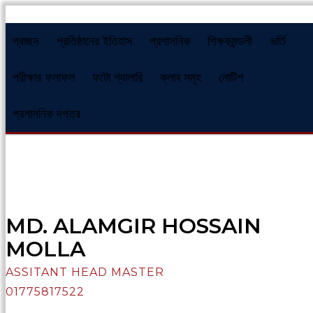
প্রচ্ছদ
প্রতিষ্ঠানের ইতিহাস
প্রশাসনিক
শিক্ষকমন্ডলী
ভর্তি
পরীক্ষার ফলাফল
ফটো গ্যালারি
ক্লাব সমূহ
নোটিশ
প্রশাসনিক দপ্তর
MD. ALAMGIR HOSSAIN
MOLLA
ASSITANT HEAD MASTER
01775817522