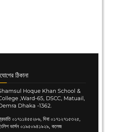
যোগের ঠিকানা
Shamsul Hoque Khan School &
College ,Ward-65, DSCC, Matuail,
Demra Dhaka -1362.
প্রভাতি ০১৭১১৪৫৫২৮৬, দিবা ০১৭১২৭১৫৩২৫,
ইংলিশ ভার্সন ০১৯৫০৯৪১৯২৯, কলেজ