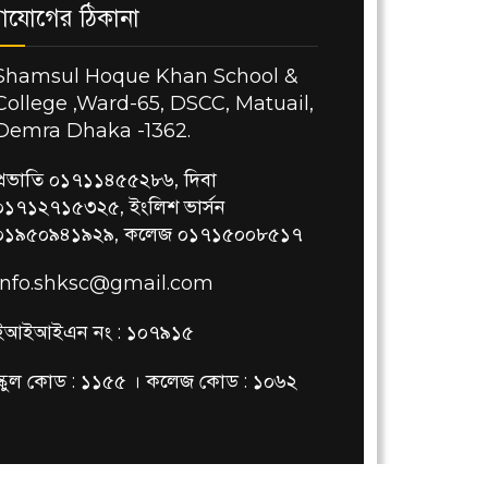
াযোগের ঠিকানা
Shamsul Hoque Khan School &
College ,Ward-65, DSCC, Matuail,
Demra Dhaka -1362.
প্রভাতি ০১৭১১৪৫৫২৮৬, দিবা
০১৭১২৭১৫৩২৫, ইংলিশ ভার্সন
০১৯৫০৯৪১৯২৯, কলেজ ০১৭১৫০০৮৫১৭
info.shksc@gmail.com
ইআইআইএন নং : ১০৭৯১৫
স্কুল কোড : ১১৫৫ । কলেজ কোড : ১০৬২