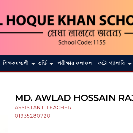
শিক্ষকমন্ডলী
ভর্তি
পরীক্ষার ফলাফল
ফটো গ্যালারি
MD. AWLAD HOSSAIN RA
ASSISTANT TEACHER
01935280720