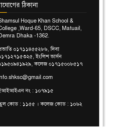
াযোগের ঠিকানা
Shamsul Hoque Khan School &
College ,Ward-65, DSCC, Matuail,
Demra Dhaka -1362.
প্রভাতি ০১৭১১৪৫৫২৮৬, দিবা
০১৭১২৭১৫৩২৫, ইংলিশ ভার্সন
০১৯৫০৯৪১৯২৯, কলেজ ০১৭১৫০০৮৫১৭
info.shksc@gmail.com
ইআইআইএন নং : ১০৭৯১৫
স্কুল কোড : ১১৫৫ । কলেজ কোড : ১০৬২