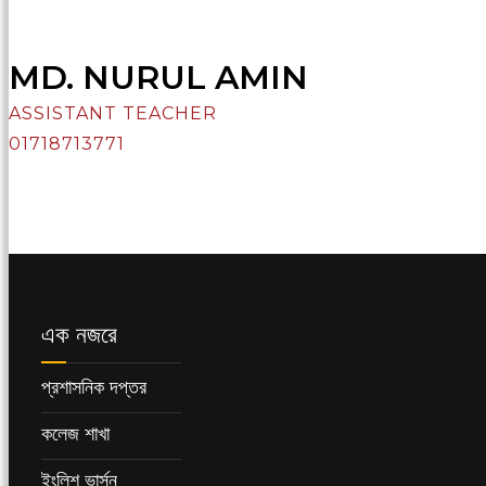
MD. NURUL AMIN
ASSISTANT TEACHER
01718713771
এক নজরে
প্রশাসনিক দপ্তর
কলেজ শাখা
ইংলিশ ভার্সন