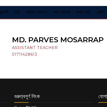
কমন্ডলী
ভর্তি
পরীক্ষার ফলাফল
ফটো গ্যালারি
ক্লাব সমূহ
নোটিশ
MD. PARVES MOSARRAP
ASSISTANT TEACHER
01711428613
গুরুত্বপূর্ণ লিংক
যোগা