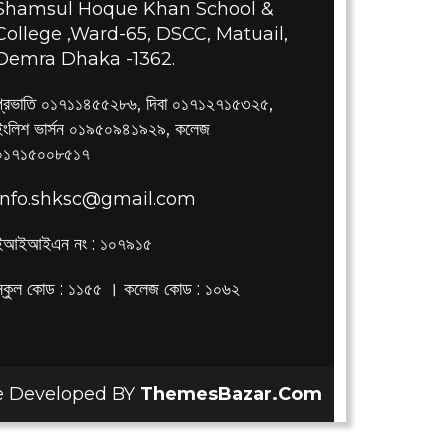
Shamsul Hoque Khan School &
College ,Ward-65, DSCC, Matuail,
Demra Dhaka -1362.
প্রভাতি ০১৭১১৪৫৫২৮৬, দিবা ০১৭১২৭১৫৩২৫,
ইংলিশ ভার্সন ০১৯৫০৯৪১৯২৯, কলেজ
০১৭১৫০০৮৫১৭
info.shksc@gmail.com
ইআইআইএন নং : ১০৭৯১৫
স্কুল কোড : ১১৫৫ । কলেজ কোড : ১০৬২
 Developed BY
ThemesBazar.Com