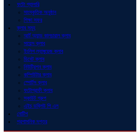
ফটো গ্যালারি
সাংস্কৃতিক অনুষ্ঠান
শিক্ষা সফর
ক্লাব সমূহ
আর্ট অ্যান্ড কালচারাল ক্লাব
সায়েন্স ক্লাব
ইংলিশ ল্যাঙ্গুয়েজ ক্লাব
ডিবেট ক্লাব
নিউট্রিশন ক্লাব
কম্পিউটার ক্লাব
স্পোর্টস ক্লাব
ফটোগ্রাফী ক্লাব
স্কাউট গ্রুপ
এইচ ডব্লিউ পি এল
নোটিশ
প্রশাসনিক দপ্তর