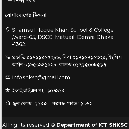
শিক্ষা সফর
যোগাযোগের ঠিকানা
Shamsul Hoque Khan School & College
,Ward-65, DSCC, Matuail, Demra Dhaka
-1362.
প্রভাতি ০১৭১১৪৫৫২৮৬, দিবা ০১৭১২৭১৫৩২৫, ইংলিশ
ভার্সন ০১৯৫০৯৪১৯২৯, কলেজ ০১৭১৫০০৮৫১৭
info.shksc@gmail.com
ইআইআইএন নং : ১০৭৯১৫
স্কুল কোড : ১১৫৫ । কলেজ কোড : ১০৬২
All rights reserved ©
Department of ICT SHKSC