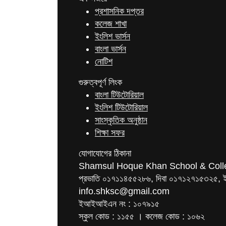
প্রশাসনিক দপ্তর
কলেজ শাখা
ইংলিশ ভার্সন
বাংলা ভার্সন
নোটিশ
গুরুত্বপূর্ণ লিংক
বাংলা টিউটোরিয়াল
ইংলিশ টিউটোরিয়াল
সাংস্কৃতিক অনুষ্ঠান
শিক্ষা সফর
যোগাযোগের ঠিকানা
Shamsul Hoque Khan School & Coll
প্রভাতি ০১৭১১৪৫৫২৮৬, দিবা ০১৭১২৭১৫৩২৫, 
info.shksc@gmail.com
ইআইআইএন নং : ১০৭৯১৫
স্কুল কোড : ১১৫৫ । কলেজ কোড : ১০৬২