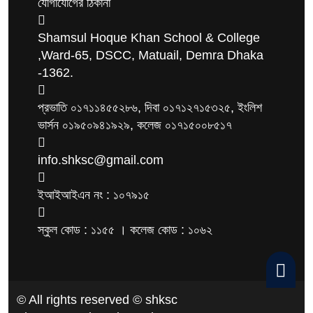
যোগাযোগের ঠিকানা
Shamsul Hoque Khan School & College
,Ward-65, DSCC, Matuail, Demra Dhaka
-1362.
প্রভাতি ০১৭১১৪৫৫২৮৬, দিবা ০১৭১২৭১৫৩২৫, ইংলিশ
ভার্সন ০১৯৫০৯৪১৯২৯, কলেজ ০১৭১৫০০৮৫১৭
info.shksc@gmail.com
ইআইআইএন নং : ১০৭৯১৫
স্কুল কোড : ১১৫৫ । কলেজ কোড : ১০৬২
© All rights reserved © shksc