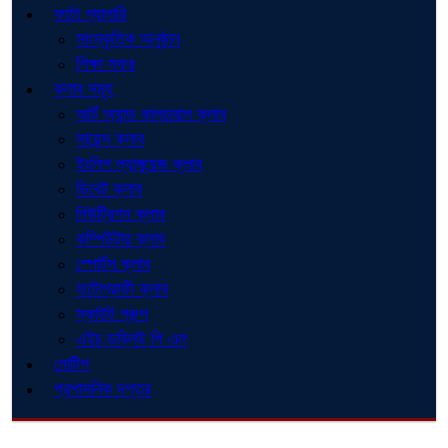
ফটো গ্যালারি
সাংস্কৃতিক অনুষ্ঠান
শিক্ষা সফর
ক্লাব সমূহ
আর্ট অ্যান্ড কালচারাল ক্লাব
সায়েন্স ক্লাব
ইংলিশ ল্যাঙ্গুয়েজ ক্লাব
ডিবেট ক্লাব
নিউট্রিশন ক্লাব
কম্পিউটার ক্লাব
স্পোর্টস ক্লাব
ফটোগ্রাফী ক্লাব
স্কাউট গ্রুপ
এইচ ডব্লিউ পি এল
নোটিশ
প্রশাসনিক দপ্তর