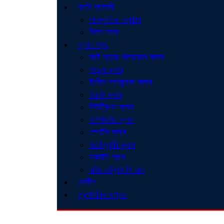
ফটো গ্যালারি
সাংস্কৃতিক অনুষ্ঠান
শিক্ষা সফর
ক্লাব সমূহ
আর্ট অ্যান্ড কালচারাল ক্লাব
সায়েন্স ক্লাব
ইংলিশ ল্যাঙ্গুয়েজ ক্লাব
ডিবেট ক্লাব
নিউট্রিশন ক্লাব
কম্পিউটার ক্লাব
স্পোর্টস ক্লাব
ফটোগ্রাফী ক্লাব
স্কাউট গ্রুপ
এইচ ডব্লিউ পি এল
নোটিশ
প্রশাসনিক দপ্তর