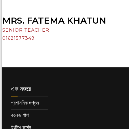
MRS. FATEMA KHATUN
SENIOR TEACHER
01621577349
এক নজরে
প্রশাসনিক দপ্তর
কলেজ শাখা
ইংলিশ ভার্সন