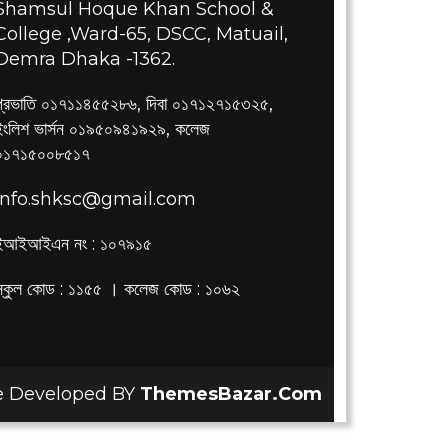
Shamsul Hoque Khan School &
College ,Ward-65, DSCC, Matuail,
Demra Dhaka -1362.
প্রভাতি ০১৭১১৪৫৫২৮৬, দিবা ০১৭১২৭১৫৩২৫,
ইংলিশ ভার্সন ০১৯৫০৯৪১৯২৯, কলেজ
০১৭১৫০০৮৫১৭
info.shksc@gmail.com
ইআইআইএন নং : ১০৭৯১৫
স্কুল কোড : ১১৫৫ । কলেজ কোড : ১০৬২
 Developed BY
ThemesBazar.Com