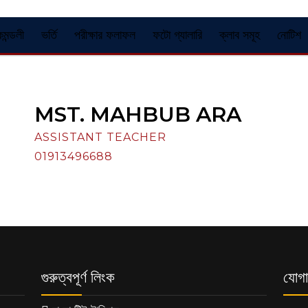
কমন্ডলী
ভর্তি
পরীক্ষার ফলাফল
ফটো গ্যালারি
ক্লাব সমূহ
নোটিশ
MST. MAHBUB ARA
ASSISTANT TEACHER
01913496688
গুরুত্বপূর্ণ লিংক
যোগা