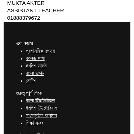
MUKTA AKTER
ASSISTANT TEACHER
01888379672
এক নজরে
প্রশাসনিক দপ্তর
কলেজ শাখা
ইংলিশ ভার্সন
বাংলা ভার্সন
নোটিশ
গুরুত্বপূর্ণ লিংক
বাংলা টিউটোরিয়াল
ইংলিশ টিউটোরিয়াল
সাংস্কৃতিক অনুষ্ঠান
শিক্ষা সফর