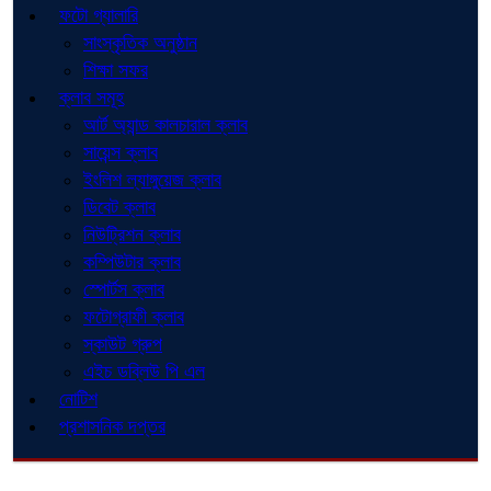
ফটো গ্যালারি
সাংস্কৃতিক অনুষ্ঠান
শিক্ষা সফর
ক্লাব সমূহ
আর্ট অ্যান্ড কালচারাল ক্লাব
সায়েন্স ক্লাব
ইংলিশ ল্যাঙ্গুয়েজ ক্লাব
ডিবেট ক্লাব
নিউট্রিশন ক্লাব
কম্পিউটার ক্লাব
স্পোর্টস ক্লাব
ফটোগ্রাফী ক্লাব
স্কাউট গ্রুপ
এইচ ডব্লিউ পি এল
নোটিশ
প্রশাসনিক দপ্তর