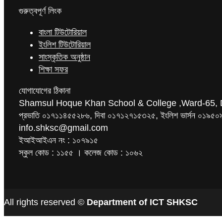
গুরুত্বপূর্ণ লিংক
বাংলা টিউটোরিয়াল
ইংলিশ টিউটোরিয়াল
সাংস্কৃতিক অনুষ্ঠান
শিক্ষা সফর
যোগাযোগের ঠিকানা
Shamsul Hoque Khan School & College ,Ward-65, 
প্রভাতি ০১৭১১৪৫৫২৮৬, দিবা ০১৭১২৭১৫৩২৫, ইংলিশ ভার্সন ০১
info.shksc@gmail.com
ইআইআইএন নং : ১০৭৯১৫
স্কুল কোড : ১১৫৫ । কলেজ কোড : ১০৬২
All rights reserved ©
Department of ICT SHKSC