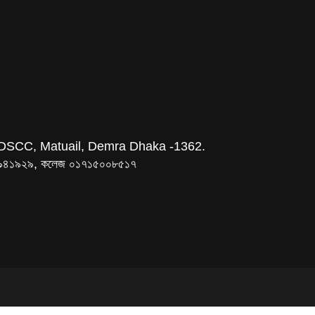
DSCC, Matuail, Demra Dhaka -1362.
৯৫০৯৪১৯২৯, কলেজ ০১৭১৫০০৮৫১৭