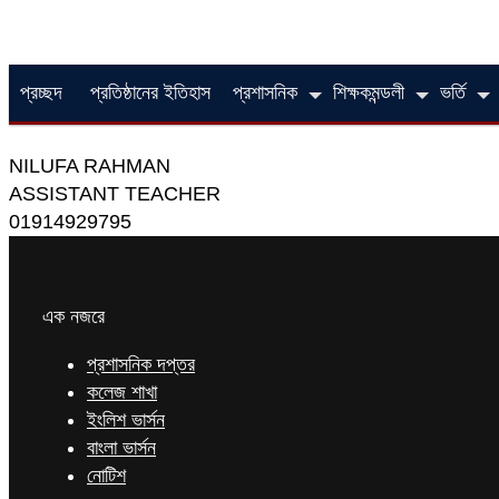
প্রচ্ছদ
প্রতিষ্ঠানের ইতিহাস
প্রশাসনিক
শিক্ষকমন্ডলী
ভর্তি
NILUFA RAHMAN
ASSISTANT TEACHER
01914929795
এক নজরে
প্রশাসনিক দপ্তর
কলেজ শাখা
ইংলিশ ভার্সন
বাংলা ভার্সন
নোটিশ