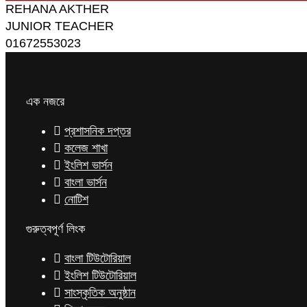
REHANA AKTHER
JUNIOR TEACHER
01672553023
এক নজরে
প্রশাসনিক দপ্তর
কলেজ শাখা
ইংলিশ ভার্সন
বাংলা ভার্সন
নোটিশ
গুরুত্বপূর্ণ লিংক
বাংলা টিউটোরিয়াল
ইংলিশ টিউটোরিয়াল
সাংস্কৃতিক অনুষ্ঠান