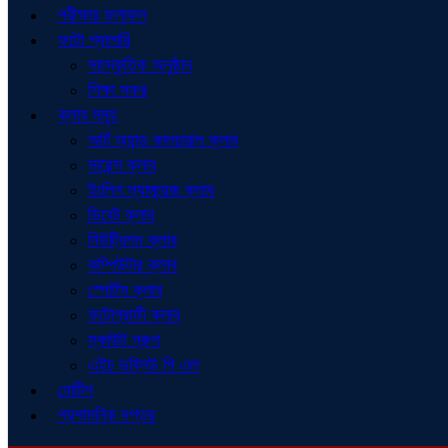
পরীক্ষার ফলাফল
ফটো গ্যালারি
সাংস্কৃতিক অনুষ্ঠান
শিক্ষা সফর
ক্লাব সমূহ
আর্ট অ্যান্ড কালচারাল ক্লাব
সায়েন্স ক্লাব
ইংলিশ ল্যাঙ্গুয়েজ ক্লাব
ডিবেট ক্লাব
নিউট্রিশন ক্লাব
কম্পিউটার ক্লাব
স্পোর্টস ক্লাব
ফটোগ্রাফী ক্লাব
স্কাউট গ্রুপ
এইচ ডব্লিউ পি এল
নোটিশ
প্রশাসনিক দপ্তর