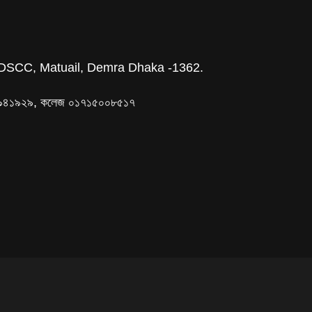
DSCC, Matuail, Demra Dhaka -1362.
৯৫০৯৪১৯২৯, কলেজ ০১৭১৫০০৮৫১৭