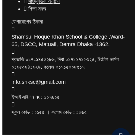
সাংস্কৃতিক অনুষ্ঠান
শিক্ষা সফর
যোগাযোগের ঠিকানা
Shamsul Hoque Khan School & College ,Ward-
65, DSCC, Matuail, Demra Dhaka -1362.
প্রভাতি ০১৭১১৪৫৫২৮৬, দিবা ০১৭১২৭১৫৩২৫, ইংলিশ ভার্সন
০১৯৫০৯৪১৯২৯, কলেজ ০১৭১৫০০৮৫১৭
info.shksc@gmail.com
ইআইআইএন নং : ১০৭৯১৫
স্কুল কোড : ১১৫৫ । কলেজ কোড : ১০৬২