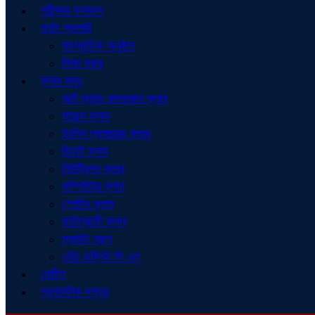
পরীক্ষার ফলাফল
ফটো গ্যালারি
সাংস্কৃতিক অনুষ্ঠান
শিক্ষা সফর
ক্লাব সমূহ
আর্ট অ্যান্ড কালচারাল ক্লাব
সায়েন্স ক্লাব
ইংলিশ ল্যাঙ্গুয়েজ ক্লাব
ডিবেট ক্লাব
নিউট্রিশন ক্লাব
কম্পিউটার ক্লাব
স্পোর্টস ক্লাব
ফটোগ্রাফী ক্লাব
স্কাউট গ্রুপ
এইচ ডব্লিউ পি এল
নোটিশ
প্রশাসনিক দপ্তর