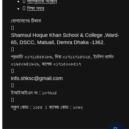
সাংস্কৃতিক অনুষ্ঠান
শিক্ষা সফর
যোগাযোগের ঠিকানা
Shamsul Hoque Khan School & College ,Ward-
65, DSCC, Matuail, Demra Dhaka -1362.
প্রভাতি ০১৭১১৪৫৫২৮৬, দিবা ০১৭১২৭১৫৩২৫, ইংলিশ ভার্সন
০১৯৫০৯৪১৯২৯, কলেজ ০১৭১৫০০৮৫১৭
info.shksc@gmail.com
ইআইআইএন নং : ১০৭৯১৫
স্কুল কোড : ১১৫৫ । কলেজ কোড : ১০৬২