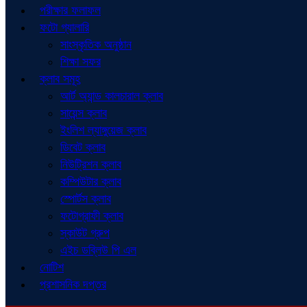
পরীক্ষার ফলাফল
ফটো গ্যালারি
সাংস্কৃতিক অনুষ্ঠান
শিক্ষা সফর
ক্লাব সমূহ
আর্ট অ্যান্ড কালচারাল ক্লাব
সায়েন্স ক্লাব
ইংলিশ ল্যাঙ্গুয়েজ ক্লাব
ডিবেট ক্লাব
নিউট্রিশন ক্লাব
কম্পিউটার ক্লাব
স্পোর্টস ক্লাব
ফটোগ্রাফী ক্লাব
স্কাউট গ্রুপ
এইচ ডব্লিউ পি এল
নোটিশ
প্রশাসনিক দপ্তর