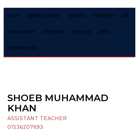
প্রচ্ছদ
প্রতিষ্ঠানের ইতিহাস
প্রশাসনিক
শিক্ষকমন্ডলী
ভর্তি
পরীক্ষার ফলাফল
ফটো গ্যালারি
ক্লাব সমূহ
নোটিশ
প্রশাসনিক দপ্তর
SHOEB MUHAMMAD
KHAN
ASSISTANT TEACHER
01536207693