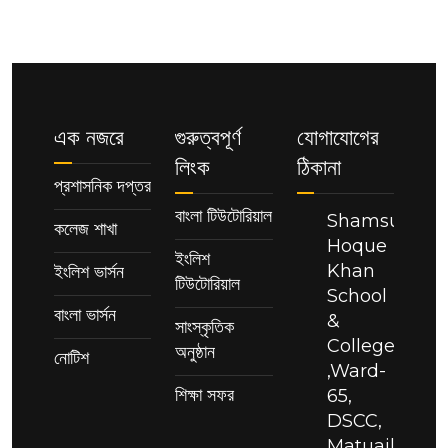
এক নজরে
গুরুত্বপূর্ণ
যোগাযোগের
লিংক
ঠিকানা
প্রশাসনিক দপ্তর
বাংলা টিউটোরিয়াল
Shamsul
কলেজ শাখা
Hoque
ইংলিশ
Khan
ইংলিশ ভার্সন
টিউটোরিয়াল
School
বাংলা ভার্সন
&
সাংস্কৃতিক
College
অনুষ্ঠান
নোটিশ
,Ward-
শিক্ষা সফর
65,
DSCC,
Matuail,