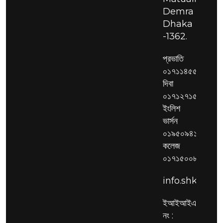
Demra
Dhaka
-1362.
প্রভাতি
০১৭১১৪৫৫২৮৬,
দিবা
০১৭১২৭১৫৩২৫,
ইংলিশ
ভার্সন
০১৯৫০৯৪১৯২৯,
কলেজ
০১৭১৫০০৮৫১৭
info.shksc@g
ইআইআইএন
নং :