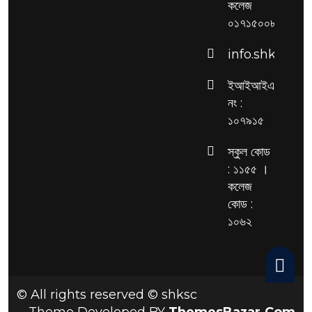
কলেজ
০১৭১৫০০৮৫১৭
info.shksc@g
ইআইআইএন
নং :
১০৭৯১৫
স্কুল কোড
: ১১৫৫ ।
কলেজ
কোড :
১০৬২
© All rights reserved © shksc