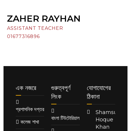
ZAHER RAYHAN
ASSISTANT TEACHER
01677316896
এক নজরে
গুরুত্বপূর্ণ
যোগাযোগের
লিংক
ঠিকানা
প্রশাসনিক দপ্তর
Shamsul
বাংলা টিউটোরিয়াল
Hoque
কলেজ শাখা
Khan