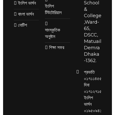
School
ইংলিশ ভার্সন
ইংলিশ
&
টিউটোরিয়াল
বাংলা ভার্সন
College
,Ward-
নোটিশ
65,
সাংস্কৃতিক
DSCC,
অনুষ্ঠান
Matuail,
শিক্ষা সফর
Demra
Dhaka
-1362.
প্রভাতি
০১৭১১৪৫৫২৮৬,
দিবা
০১৭১২৭১৫৩২৫,
ইংলিশ
ভার্সন
০১৯৫০৯৪১৯২৯,