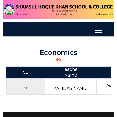
Economics
Teacher
SL
D
Name
Assis
7
KALIDAS NANDI
(