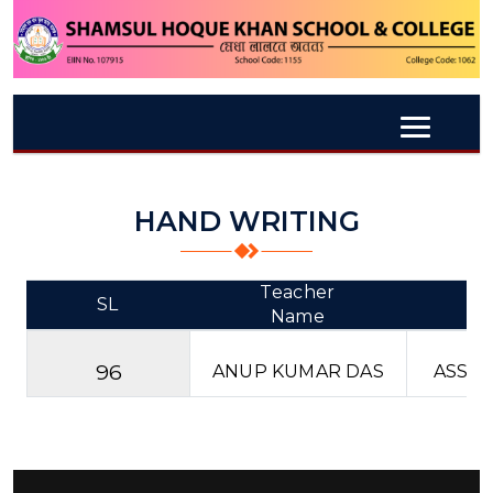
HAND WRITING
Teacher
SL
D
Name
96
ANUP KUMAR DAS
ASSIS