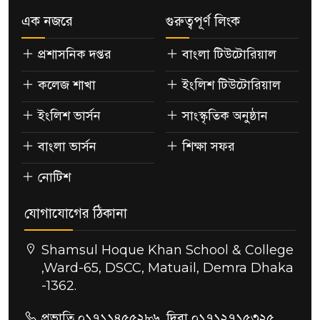
এক নজরে
গুরুত্বপূর্ণ লিংক
প্রশাসনিক দপ্তর
বাংলা টিউটোরিয়াল
কলেজ শাখা
ইংলিশ টিউটোরিয়াল
ইংলিশ ভার্সন
সাংস্কৃতিক অনুষ্ঠান
বাংলা ভার্সন
শিক্ষা সফর
নোটিশ
যোগাযোগের ঠিকানা
Shamsul Hoque Khan School & College
,Ward-65, DSCC, Matuail, Demra Dhaka
-1362.
প্রভাতি ০১৭১১৪৫৫২৮৬, দিবা ০১৭১২৭১৫৩২৫,