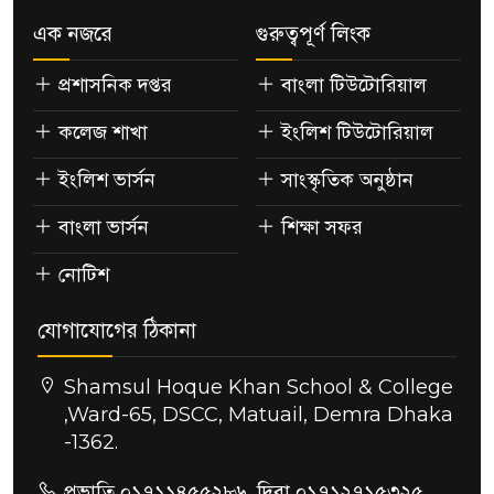
এক নজরে
গুরুত্বপূর্ণ লিংক
প্রশাসনিক দপ্তর
বাংলা টিউটোরিয়াল
কলেজ শাখা
ইংলিশ টিউটোরিয়াল
ইংলিশ ভার্সন
সাংস্কৃতিক অনুষ্ঠান
বাংলা ভার্সন
শিক্ষা সফর
নোটিশ
যোগাযোগের ঠিকানা
Shamsul Hoque Khan School & College
,Ward-65, DSCC, Matuail, Demra Dhaka
-1362.
প্রভাতি ০১৭১১৪৫৫২৮৬, দিবা ০১৭১২৭১৫৩২৫,