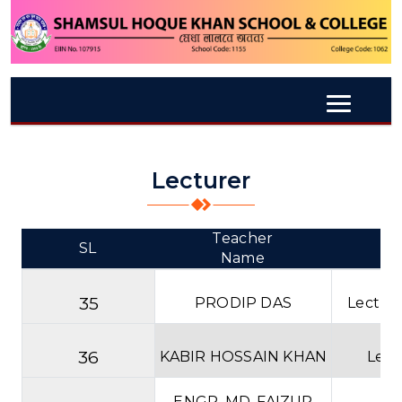
Lecturer
Teacher
SL
D
Name
35
PRODIP DAS
Lectur
36
KABIR HOSSAIN KHAN
Lect
ENGR. MD. FAIZUR