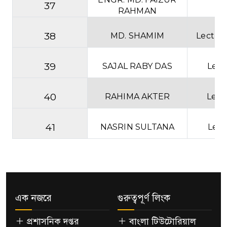
37
Le
RAHMAN
38
MD. SHAMIM
Lectur
39
SAJAL RABY DAS
Lect
40
RAHIMA AKTER
Lect
41
NASRIN SULTANA
Lect
এক নজরে
গুরুত্বপূর্ণ লিংক
প্রশাসনিক দপ্তর
বাংলা টিউটোরিয়াল