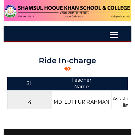
Ride In-charge
Teacher
SL
D
Name
Assistant
4
MD. LUTFUR RAHMAN
Histo