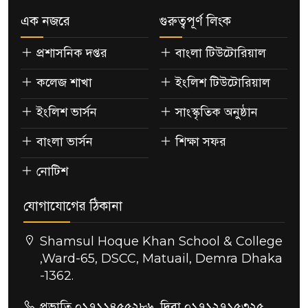
এক নজরে
গুরুত্বপূর্ণ লিংক
প্রশাসনিক দপ্তর
বাংলা টিউটোরিয়াল
কলেজ শাখা
ইংলিশ টিউটোরিয়াল
ইংলিশ ভার্সন
সাংস্কৃতিক অনুষ্ঠান
বাংলা ভার্সন
শিক্ষা সফর
নোটিশ
যোগাযোগের ঠিকানা
Shamsul Hoque Khan School & College
,Ward-65, DSCC, Matuail, Demra Dhaka
-1362.
প্রভাতি ০১৭১১৪৫৫২৮৬, দিবা ০১৭১২৭১৫৩২৫,