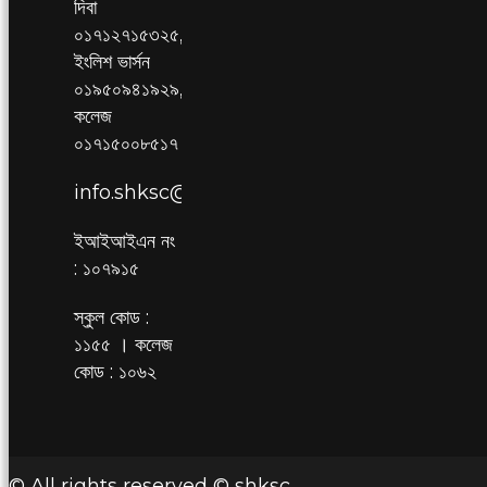
দিবা
০১৭১২৭১৫৩২৫,
ইংলিশ ভার্সন
০১৯৫০৯৪১৯২৯,
কলেজ
০১৭১৫০০৮৫১৭
info.shksc@gmail.com
ইআইআইএন নং
: ১০৭৯১৫
স্কুল কোড :
১১৫৫ । কলেজ
কোড : ১০৬২
© All rights reserved © shksc